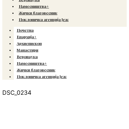
Намесништва+
Жички благовесник
Поклоничка агенција Јеж
Почетна
Епархија+
Архиепископ
Манастири
Веронаука
Намесништва+
Жички благовесник
Поклоничка агенција Јеж
DSC_0234
© Copyright 2022. Православна Епархија жичка. Сва права задржана.