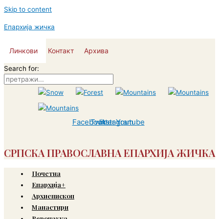
Skip to content
Епархија жичка
Линкови
Контакт
Архива
Search for:
Facebook
Twitter
Instagram
Youtube
СРПСКА ПРАВОСЛАВНА ЕПАРХИЈА ЖИЧКА
Почетна
Епархија+
Архиепископ
Манастири
Веронаука