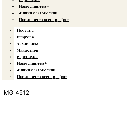
Намесништва+
Жички благовесник
Поклоничка агенција Јеж
Почетна
Епархија+
Архиепископ
Манастири
Веронаука
Намесништва+
Жички благовесник
Поклоничка агенција Јеж
IMG_4512
© Copyright 2022. Православна Епархија жичка. Сва права задржана.