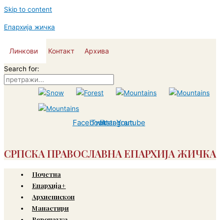
Skip to content
Епархија жичка
Линкови
Контакт
Архива
Search for:
Facebook
Twitter
Instagram
Youtube
СРПСКА ПРАВОСЛАВНА ЕПАРХИЈА ЖИЧКА
Почетна
Епархија+
Архиепископ
Манастири
Веронаука