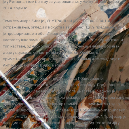
је у Регионалном центру за усавршавање у Чачку 13. Новембра
2014. године.
Тема семинара била је „УНУТРАШЊИ СВЕТ ОБРАЗОВАЊА:
истраживања, огледи и искуства за 21. век“. Циљ предавања био
је проширивање и обогаћивање методе предавања верске
наставе у школама. Посебан акценат стављен је на амбијентални
тип наставе, односно, на излазак из учионица и чешћи боравак
деце у црквама, манастирима и природи. Овај метод је
примењиван још у старим теолошким школама Александрије и
Антиохије, античкој Грчкој и Риму.
За предаваче су изабрани професори са Православног
богословског факултета Универзитета у Београду. Предавање на
тему „Примена Новозаветних парабола у настави“ одржао је
доцент др Владан Таталовић који је изабрао тему о Блудном сину
како би приказао широк спектар примене различитих метода у
настави. Вероучитељима се обратио и др Србољуб Убипариповић
са темом „Литургијски метод кроз праксу и искуство“. Професор је
беседио о употреби дигиталних информацијских технологија у