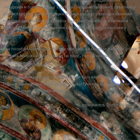
настави, посебно када је реч о кабинетским предавањима о
Литургији и богослужењу. Госпођа Снежана Павловић, саветник у
Министарству просвете, науке и технолошког развоја и заменик
председника Комисије за верску наставу, укратко је изложила
планове Министарства везане за будућност верске наставе у
школама.
Као посебан куриозитет било је предавање Главног рабина Србије
– Исака Асијела који је причао на тему „Учење као вид
богослужења“.
Предавањима је присуствовао велики број вероучитеља из Чачка,
Горњег Милановца, Ивањице, Лучана и Гуче као и координатор за
верску наставу Епархије жичке.
вероучитељ Ђорђе Чоловић