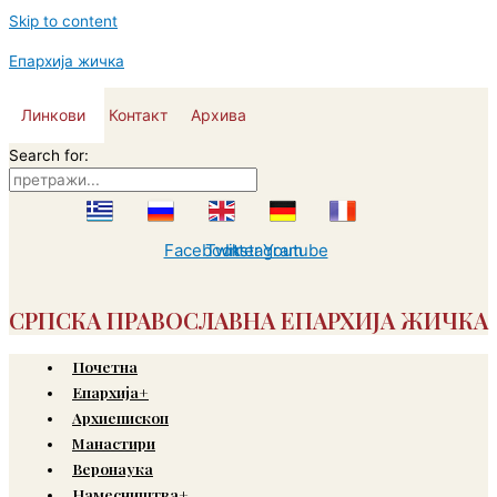
Skip to content
Епархија жичка
Линкови
Контакт
Архива
Search for:
Facebook
Twitter
Instagram
Youtube
СРПСКА ПРАВОСЛАВНА ЕПАРХИЈА ЖИЧКА
Почетна
Епархија+
Архиепископ
Манастири
Веронаука
Намесништва+