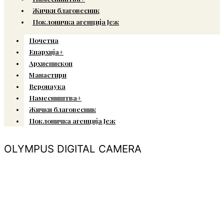
Жички благовесник
Поклоничка агенција Јеж
Почетна
Епархија+
Архиепископ
Манастири
Веронаука
Намесништва+
Жички благовесник
Поклоничка агенција Јеж
OLYMPUS DIGITAL CAMERA
© Copyright 2022. Православна Епархија жичка. Сва права задржана.