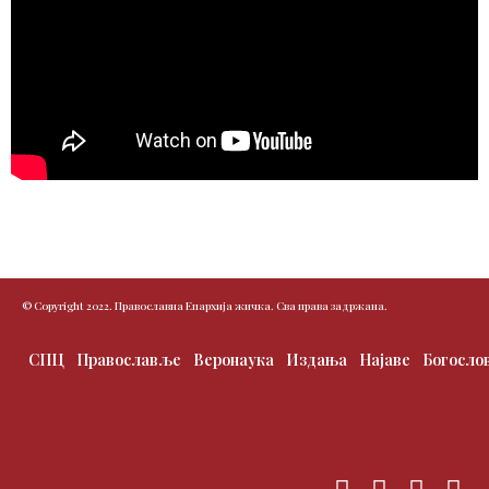
© Copyright 2022. Православна Епархија жичка. Сва права задржана.
СПЦ
Православље
Веронаука
Издања
Најаве
Богосло