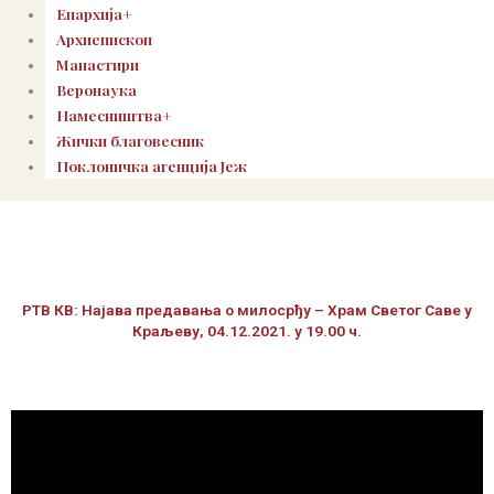
Епархија+
Архиепископ
Манастири
Веронаука
Намесништва+
Жички благовесник
Поклоничка агенција Јеж
РТВ КВ: Најава предавања о милосрђу – Храм Светог Саве у
Краљеву, 04.12.2021. у 19.00 ч.