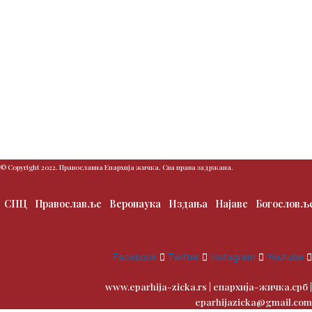
© Copyright 2022. Православна Епархија жичка. Сва права задржана.
СПЦ
Православље
Веронаука
Издања
Најаве
Богословљ
Facebook
Twitter
Instagram
Youtube
www.eparhija-zicka.rs | епархија-жичка.срб |
eparhijazicka@gmail.com