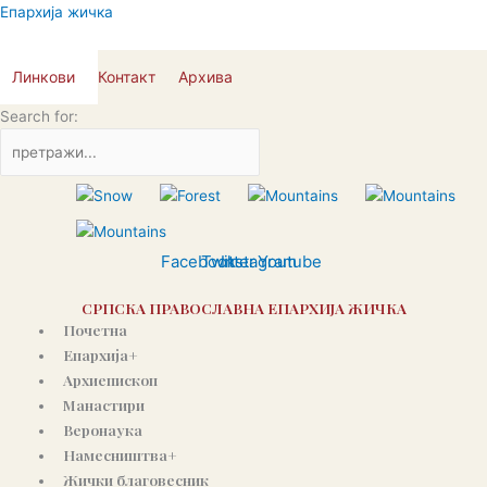
Skip
Епархија жичка
to
content
Линкови
Контакт
Архива
Search for:
Facebook
Twitter
Instagram
Youtube
СРПСКА ПРАВОСЛАВНА ЕПАРХИЈА ЖИЧКА
Почетна
Епархија+
Архиепископ
Манастири
Веронаука
Намесништва+
Жички благовесник