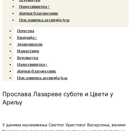
Намесништва+
Жички благовесник
Поклоничка агенција Јеж
Почетна
Епархија+
Архиепископ
Манастири
Веронаука
Намесништва+
Жички благовесник
Поклоничка агенција Јеж
Прослава Лазареве суботе и Цвети у
Ариљу
У данима ишчекивања Светлог Христовог Васкрсења, велики