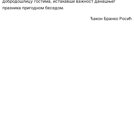
добродошлицу гостима, истакавши важност данашњег
празника пригодном беседом.
Ђакон Бранко Росић