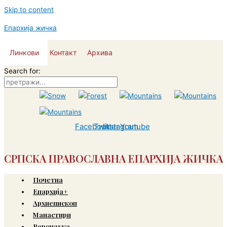
Skip to content
Епархија жичка
Линкови
Контакт
Архива
Search for:
Facebook
Twitter
Instagram
Youtube
СРПСКА ПРАВОСЛАВНА ЕПАРХИЈА ЖИЧКА
Почетна
Епархија+
Архиепископ
Манастири
Веронаука