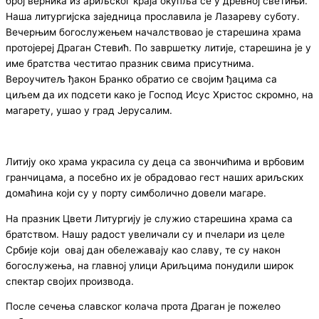
број верника из ариљског краја окупља се у древној светињи.
Наша литургијска заједница прославила је Лазареву суботу.
Вечерњим богослужењем началствовао је старешина храма
протојереј Драган Стевић. По завршетку литије, старешина је у
име братства честитао празник свима присутнима.
Вероучитељ ђакон Бранко обратио се својим ђацима са
циљем да их подсети како је Господ Исус Христос скромно, на
магарету, ушао у град Јерусалим.
Литију око храма украсила су деца са звончићима и врбовим
гранчицама, а посебно их је обрадовао гест наших ариљских
домаћина који су у порту симболично довели магаре.
На празник Цвети Литургију је служио старешина храма са
братством. Нашу радост увеличали су и пчелари из целе
Србије који овај дан обележавају као славу, те су након
богослужења, на главној улици Ариљцима понудили широк
спектар својих производа.
После сечења славског колача прота Драган је пожелео