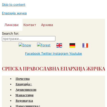
Skip to content
Епархија жичка
Линкови
Контакт
Архива
Search for:
Facebook
Twitter
Instagram
Youtube
СРПСКА ПРАВОСЛАВНА ЕПАРХИЈА ЖИЧКА
Почетна
Епархија+
Архиепископ
Манастири
Веронаука
Намесништва+