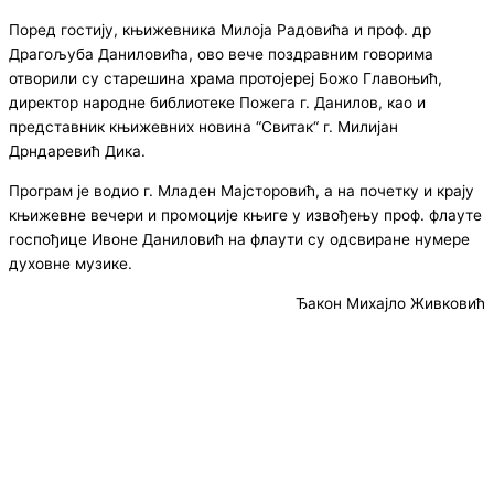
Пoрeд гoстију, књижевника Милоја Радовића и проф. др
Драгољуба Даниловића, oвo вече поздравним говорима
отворили су старешина храма протојереј Божо Главоњић,
директор народне библиотеке Пожега г. Данилов, као и
представник књижевних новина “Свитак“ г. Милијан
Дрндаревић Дика.
Програм је водио г. Младен Мајсторовић, а на почетку и крају
књижевне вечери и промоције књиге у извођењу проф. флауте
госпођице Ивоне Даниловић на флаути су одсвиране нумере
духовне музике.
Ђакон Михајло Живковић