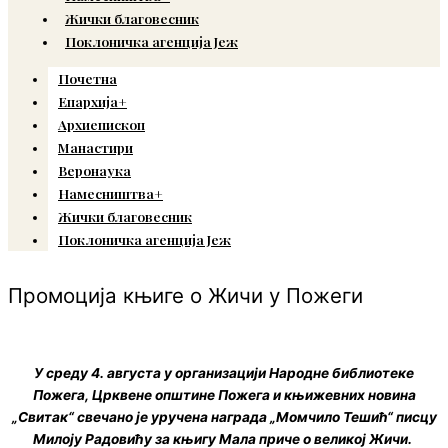
Жички благовесник
Поклоничка агенција Јеж
Почетна
Епархија+
Архиепископ
Манастири
Веронаука
Намесништва+
Жички благовесник
Поклоничка агенција Јеж
Промоција књиге о Жичи у Пожеги
У среду 4. августа у организацији Народне библиотеке
Пожега, Црквене општине Пожега и књижевних новина
„Свитак“ свечано је уручена награда „Момчило Тешић“ писцу
Милоју Радовићу за књигу Мала приче о великој Жичи.