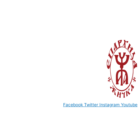
© Copyright 2022. Православна Епархија жичка. Сва права задржана.
СПЦ
Православље
Веронаука
Издања
Најаве
Богослов
Facebook
Twitter
Instagram
Youtube
www.eparhija-zicka.rs | епархија-жичка.срб |
eparhijazicka@gmail.com
Contact