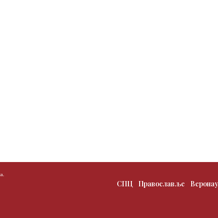
а.
СПЦ
Православље
Верона