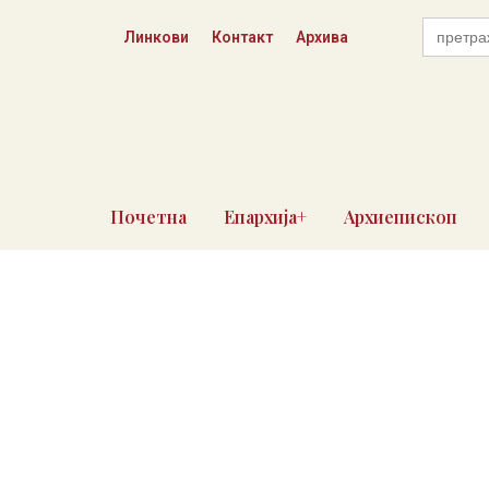
Skip
Search
to
Линкови
Контакт
Архива
for:
content
Почетна
Епархија+
Архиепископ