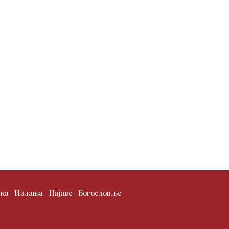
ука
Издања
Најаве
Богословље