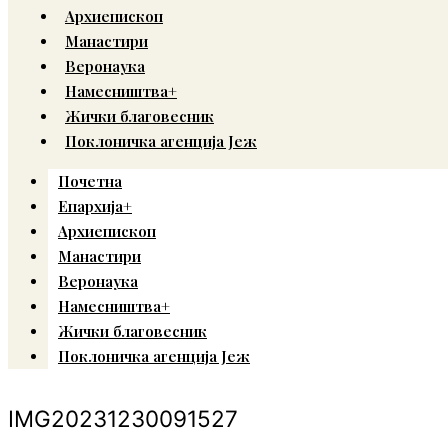
Архиепископ
Манастири
Веронаука
Намесништва+
Жички благовесник
Поклоничка агенција Јеж
Почетна
Епархија+
Архиепископ
Манастири
Веронаука
Намесништва+
Жички благовесник
Поклоничка агенција Јеж
IMG20231230091527