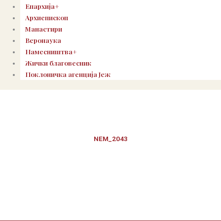
Епархија+
Архиепископ
Манастири
Веронаука
Намесништва+
Жички благовесник
Поклоничка агенција Јеж
NEM_2043