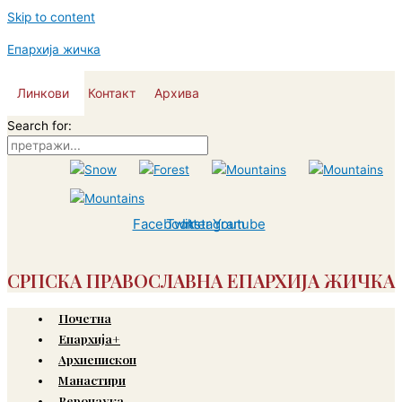
Skip to content
Епархија жичка
Линкови
Контакт
Архива
Search for:
Facebook
Twitter
Instagram
Youtube
СРПСКА ПРАВОСЛАВНА ЕПАРХИЈА ЖИЧКА
Почетна
Епархија+
Архиепископ
Манастири
Веронаука