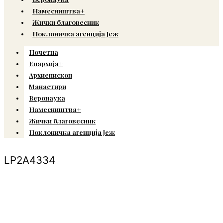
Намесништва+
Жички благовесник
Поклоничка агенција Јеж
Почетна
Епархија+
Архиепископ
Манастири
Веронаука
Намесништва+
Жички благовесник
Поклоничка агенција Јеж
LP2A4334
© Copyright 2022. Православна Епархија жичка. Сва права задржана.