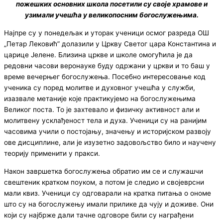
пожешких основних школа посетили су своје храмове и
узимали учешћа у великопосним богослужењима.
Најпре су у понедељак и уторак ученици осмог разреда ОШ
„Петар Лековић” долазили у Цркву Светог цара Константина и
царице Јелене. Близина цркве и школе омогућила је да
редовни часови веронауке буду одржани у цркви и то баш у
време вечерњег богослужења. Посебно интересовање код
ученика су поред молитве и духовног учешћа у служби,
изазвале метаније које практикујемо на богослужењима
Великог поста. То је захтевало и физичку активност али и
молитвену усклађеност тела и духа. Ученици су на ранијим
часовима учили о постојању, значењу и историјском развоју
ове дисциплине, али је изузетно задовољство било и научену
теорију применити у пракси.
Након завршетка богослужења обратио им се и служашчи
свештеник кратком поуком, а потом је следио и својеврсни
мали квиз. Ученици су одговарали на кратка питања о ономе
што су на богослужењу имали прилике да чују и доживе. Они
који су најбрже дали тачне одговоре били су награђени