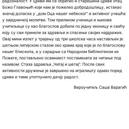
радозналост. У цркви им се обратио и старешина цркве отац
Божо Главоњић који нам је пожелео добродошлицу, истакао
значај доласка у „дом Оца нашег небеског” и активног учешћа
у заједничкој молитви. Том приликом ученици и њихове
учитељице су као благослов добили по једну иконицу и свећу
коју су сви принели за здравље и спасење својих најдражих.
Овај мини излет у трајању од три школска часа настављен је
шетњом литијском стазом око храма крај које је по благослову
нашег Епископа, а у сарадњи са Народном библиотеком из
Пожеге, постављено осамнаест постамената за читање под
називом: Стаза здравља „Читај и шетај“. После свих
активности дружење је завршено на игралишту одмах поред
цркве и тиме употпунило дечју радост.
Вероучитељ Саша Варагић