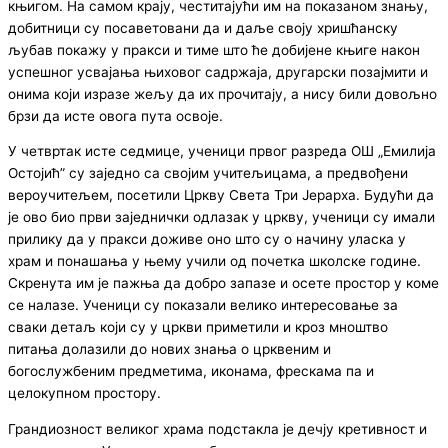
књигом. На самом крају, честитајући им на показаном знању,
добитници су посаветовани да и даље своју хришћанску
љубав покажу у пракси и тиме што ће добијене књиге након
успешног усвајања њиховог садржаја, другарски позајмити и
онима који изразе жељу да их прочитају, а нису били довољно
брзи да исте овога пута освоје.
У четвртак исте седмице, ученици првог разреда ОШ „Емилија
Остојић” су заједно са својим учитељицама, а предвођени
вероучитељем, посетили Цркву Света Три Јерарха. Будући да
је ово био први заједнички одлазак у цркву, ученици су имали
прилику да у пракси доживе оно што су о начину уласка у
храм и понашања у њему учили од почетка школске године.
Скренута им је пажња да добро запазе и осете простор у коме
се налазе. Ученици су показали велико интересовање за
сваки детаљ који су у цркви приметили и кроз мноштво
питања долазили до нових знања о црквеним и
богослужбеним предметима, иконама, фрескама па и
целокупном простору.
Грандиозност великог храма подстакла је дечју кретивност и