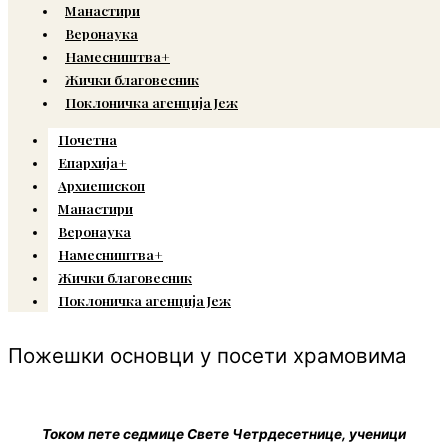
Манастири
Веронаука
Намесништва+
Жички благовесник
Поклоничка агенција Јеж
Почетна
Епархија+
Архиепископ
Манастири
Веронаука
Намесништва+
Жички благовесник
Поклоничка агенција Јеж
Пожешки основци у посети храмовима
Током пете седмице Свете Четрдесетнице, ученици