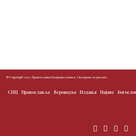
© Copyright 2022. Православна Епархија жичка. Сва права задржана.
СПЦ
Православље
Веронаука
Издања
Најаве
Богосло
F
T
I
Y
a
w
n
o