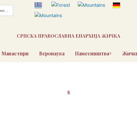
СРПСКА ПРАВОСЛАВНА ЕПАРХИЈА ЖИЧКА
Манастири
Веронаука
Намесништва+
Жички
5