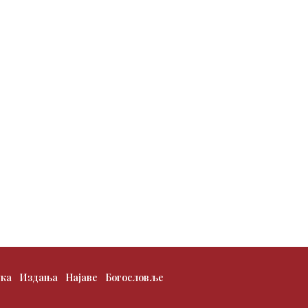
ука
Издања
Најаве
Богословље