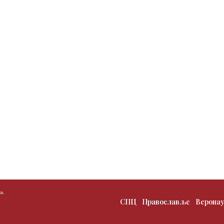
а.
СПЦ
Православље
Верона