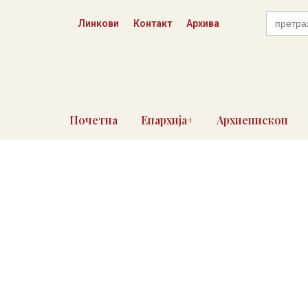
Skip
Search
to
Линкови
Контакт
Архива
for:
content
Почетна
Епархија+
Архиепископ