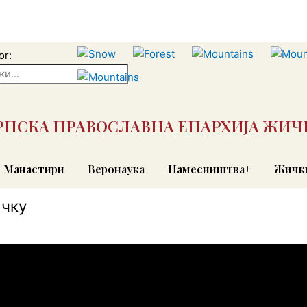
or:
РПСКА ПРАВОСЛАВНА ЕПАРХИЈА ЖИЧ
Манастири
Веронаука
Намесништва+
Жички
ачку
 свештеномученика Григорија Јерменског и Светог Михаила Ки
астирске посете Његове Светости патријарха српског г. Ири