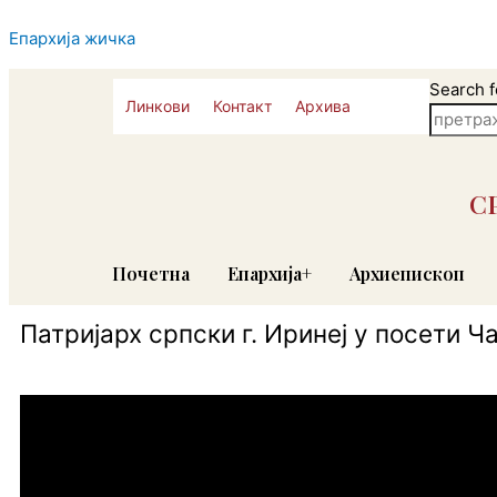
Skip
to
Епархија жичка
content
Search f
Линкови
Контакт
Архива
С
Почетна
Епархија+
Архиепископ
Патријарх српски г. Иринеј у посети Ч
У петак 13. октобра, у дан када Црква прославља Светог
излила велика благодат. Наш град је био удостојен архип