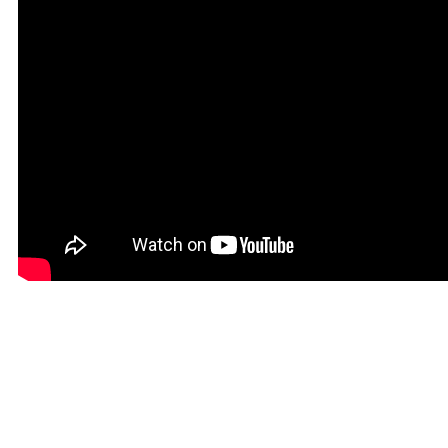
© Copyright 2022. Православна Епархија жичка. Сва права задржан