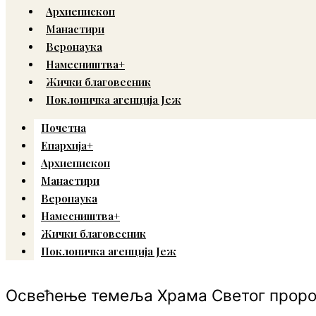
Архиепископ
Манастири
Веронаука
Намесништва+
Жички благовесник
Поклоничка агенција Јеж
Почетна
Епархија+
Архиепископ
Манастири
Веронаука
Намесништва+
Жички благовесник
Поклоничка агенција Јеж
Освећење темеља Храма Светог проро