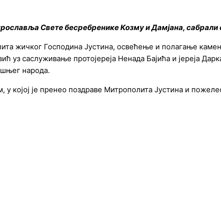
 прославља Свете бесребренике Козму и Дамјана, сабрали
та жичког Господина Јустина, освећење и полагање камена
ћ уз саслуживање протојереја Ненада Бајића и јереја Дарк
ашњег народа.
у којој је пренео поздраве Митрополита Јустина и пожелео 
ље