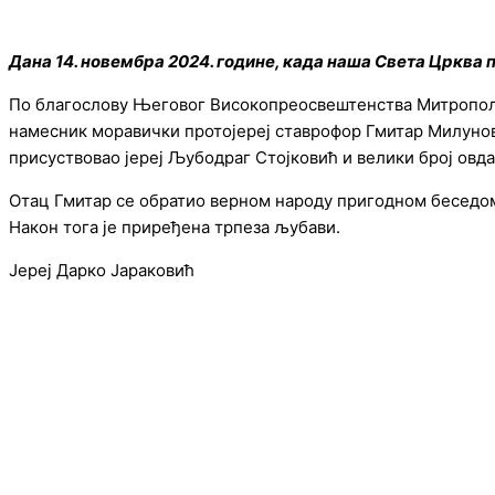
Дана 14. новембра 2024. године, када наша Света Црква
По благослову Његовог Високопреосвештенства Митрополи
намесник моравички протојереј ставрофор Гмитар Милунови
присуствовао јереј Љубодраг Стојковић и велики број овд
Отац Гмитар се обратио верном народу пригодном беседом, 
Након тога је приређена трпеза љубави.
Јереј Дарко Јараковић
© Copyright 2022. Православна Епархија жичка. Сва права задржана.
СПЦ
Православље
Веронаука
Издања
Најаве
Богослов