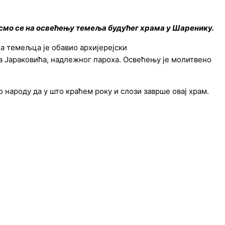
 смо се на освећењу темеља будућег храма у Шаренику.
 темељца је обавио архијерејски
а Јараковића, надлежног пароха. Освећењу је молитвено
народу да у што краћем року и слози заврше овај храм.