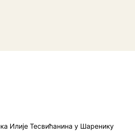
ка Илије Тесвићанина у Шаренику