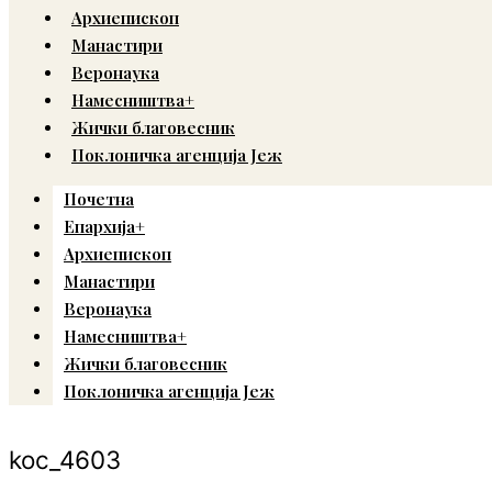
Архиепископ
Манастири
Веронаука
Намесништва+
Жички благовесник
Поклоничка агенција Јеж
Почетна
Епархија+
Архиепископ
Манастири
Веронаука
Намесништва+
Жички благовесник
Поклоничка агенција Јеж
koc_4603