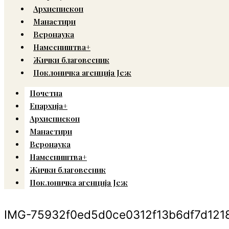
Архиепископ
Манастири
Веронаука
Намесништва+
Жички благовесник
Поклоничка агенција Јеж
Почетна
Епархија+
Архиепископ
Манастири
Веронаука
Намесништва+
Жички благовесник
Поклоничка агенција Јеж
IMG-75932f0ed5d0ce0312f13b6df7d121