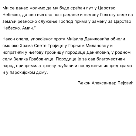
Ми се данас молимо да му буде срећан пут у Царство
Небеско, да сво његово пострадање и његову Голготу овде на
земљи ревносно служење Господ прими у замену за Царство
Небеско. Амин.“
Након опела, упокојеног проту Мијаила Даниловића обнели
смо око Храма Свете Тројице у Горњем Милановцу и
испратили у његову гробницу породице Даниловић, у родном
селу Велика Грабовница. Породица је за сав благочестиви
народ припремила трпезу љубави и послужење испред храма
и у парохијском дому.
Ђакон Александар Пејовић