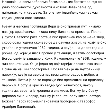
Николаја на свим саборима богомољачких братстава где се
учио побожности, духовности и истини Јеванђеља од
најмањих ногу као дете. Зато је том јеванђелском науком
ходио целога свог живота.
Њему и његовој протиници Вери је био трновит пут, нимало
лак, јер хришћанима никада нису била лака времена. После
Другог Светског рата прота је био прогоњен као рањена звер,
скоро осам година скривао се да сачува живот, на крају је био
ухваћен и утамничен 1952. године. и осуђен на девет година
робије, од којих је шест провео у тамници, и затим ослобођен.
Богословију је завршио у Крки. Рукоположен је 1968. године. у
чин свештеника. Он је један од најстаријих свештеника наше
Цркве на нашим просторима. Постављен је на љутовничку
парохију, где је са својом паством делио радост, добро, и
тешкоће. Потом је са те парохије био премештен на врдилску
парохију. Проту је красио ведар дух, живахност, иако у
годинама, вера га је крепила и снажила. Бог му је у браку
даровао сина и ћерку, син му је свештенослужитељ олтара
Божијег, парох горњемилановачки протојереј-ставрофор
Аранђел Даниловић.