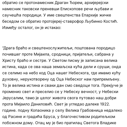
обратио се протонамесник Драган Ђорем, архијерејски
намесник таковски преневши Епископове речи љубави и
саучешћа породици. У име свештенства Епархије жичке
беседом се обратио протојереј-ставрофор Љубинко Костић.
Између осталог, он је истакао:
“Драга браћо и свештенослужитељи, поштована породицо
почившег проте Мијаила, сродници, пријатељи, сабрана у
Христу браћо и сестре. У Светом писму је записана велика
истина, када се ова наша земаљска кућа дели и сруши, онда
се селимо на небо код Оца нашег Небескога, где имамо кућу
духовну, нерукотворену од Оца Небеског нам припремљену.
То је велика истина и сваки дан смо сведоци тога. Прекјуче је
променио свет и преселио се у Небеску вечност, у Небески
Јерусалим, тамо је целог живота свога путовао наш добри
прота Мијаило Даниловић. Свет је угледао далеке 1922.
године. подну Копаоника у селу Велика Грабовница недалеко
од Расине и градића Бруса, у благочестивом родитељком
побожном дому. Отац му је био пратилац Светога Владике