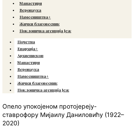
Манастири
Веронаука
Намесништва+
Жички благовесник
Поклоничка агенција Јеж
Почетна
Епархија+
Архиепископ
Манастири
Веронаука
Намесништва+
Жички благовесник
Поклоничка агенција Јеж
Опело упокојеном протојереју-
ставрофору Мијаилу Даниловићу (1922–
2020)