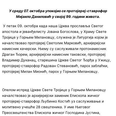
У среду 07. октобра упокојио се протојереј-ставрофор
Мијаило Даниловић у својој 99. години живота.
У петак 09. октобра када наша Црква прославља Светог
aпостола и јеванђелисту Јована Богослова, у Храму Свете
Тројице у Горњем Милановцу, служена је Литургија којом је
началствовао протојереј Светолик Марковић, архијерејски
намесник качерски. Њему су саслуживали протонамесник
Драган Ђорем, архијерејски намесник таковски, протојереј
Владимир Дуканац, старешина Цркве Светог Ђорђа у Ужицу,
протојереј-ставрофор Радован Стевановић, парох заблаћки,
протојереј Милан Мионић, парох у Горњем Милановцу.
Опелом испред Цркве Свете Тројице у Горњем Милановцу
началствовао је архијерејски заменик Епископа жичког
протојереј-ставрофор Љубинко Костић уз саслуживање и
молитвено учешће 28 свештеника. У име Његовог
Преосвештенства Епископа жичког Господина Јустина,