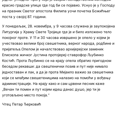
красио градске улице где год би се појавио. Уснуо је у Господу
на празник Светог апостола Филипа уочи почетка Божићњег
поста у својој 87. години.
У понедељак, 28. новембра, у 9 часова служена је заупокојена
Литургија у Храму Свете Тројице где је и било изложено тело
покојног проте. У 11 и 30 часова извршено је опело у којем је
учествовао велики број свешетника, верног народа, родбине и
пријатеља.Опелом је началствовао архијерејски заменик
Епископа жичког Јустина протојереј-ставрофор Љубинко
Костић. Прота Љубинко се на крају опела обратио пригодном
беседом рекавши: да свештенички позив и пут није нимало
једноставан и лак, а да је прота Мијаило важио за свешетника
који се млађим свешетеницима налазио на помоћи у вођењу
администрације. На крају како и сам црвени песник каже
„Вечан ти помен и пут којим идеш данас душо, јер ти је
уготовљено место покоја.“
Чтец Петар Ђерковић