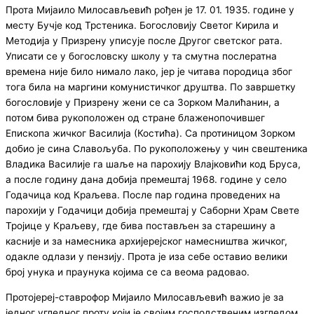
Прота Мијаило Милосављевић рођен је 17. 01. 1935. године у
месту Бучје код Трстеника. Богословију Светог Кирила и
Методија у Призрену уписује после Другог светског рата.
Уписати се у богословску школу у та смутна послератна
времена није било нимало лако, јер је читава породица због
тога била на маргини комунистичког друштва. По завршетку
богословије у Призрену жени се са Зорком Малићанин, а
потом бива рукоположен од стране блаженопочившег
Епископа жичког Василија (Костића). Са протиницом Зорком
добио је сина Славољуба. По рукоположењу у чин свештеника
Владика Василије га шаље на парохију Влајковићи код Бруса,
а после годину дана добија премештај 1968. године у село
Годачица код Краљева. После пар година проведених на
парохији у Годачици добија премештај у Саборни Храм Свете
Тројице у Краљеву, где бива постављен за старешину а
касније и за намесника архијерејског намесништва жичког,
одакле одлази у пензију. Прота је иза себе оставио велики
број унука и праунука којима се са веома радовао.
Протојереј-ставрофор Мијаило Милосављевић важио је за
једног угледног проту који је својим господственим изгледом