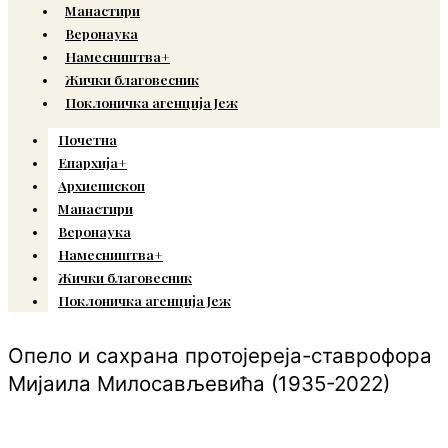
Манастири
Веронаука
Намесништва+
Жички благовесник
Поклоничка агенција Јеж
Почетна
Епархија+
Архиепископ
Манастири
Веронаука
Намесништва+
Жички благовесник
Поклоничка агенција Јеж
Опело и сахрана протојереја-ставрофора
Мијаила Милосављевића (1935-2022)