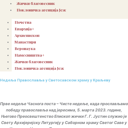
Жички благовесник
Поклоничка агенција Јеж
Почетна
Епархија+
Архиепископ
Манастири
Веронаука
Намесништва+
Жички благовесник
Поклоничка агенција Јеж
Недеља Православља у Светосавском храму у Краљеву
Прве недеље Часнога поста – Чисте недеље, када прослављамо
победу православља над јересима, 5. марта 2023. године,
Његово Преосвештенство Епископ жички Г. Г. Јустин служио је
Свету Архијерејску Литургију у Саборном храму Светог Саве у