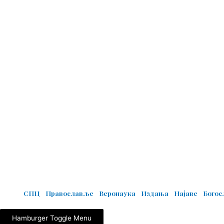
© Copyright 2022. Православна Епархија жичка. Сва права задржана.
СПЦ
Православље
Веронаука
Издања
Најаве
Бого
Hamburger Toggle Menu