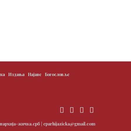
ука
Издања
Најаве
Богословље
F
T
I
Y
a
w
n
o
c
i
s
u
 епархија-жичка.срб | eparhijazicka@gmail.com