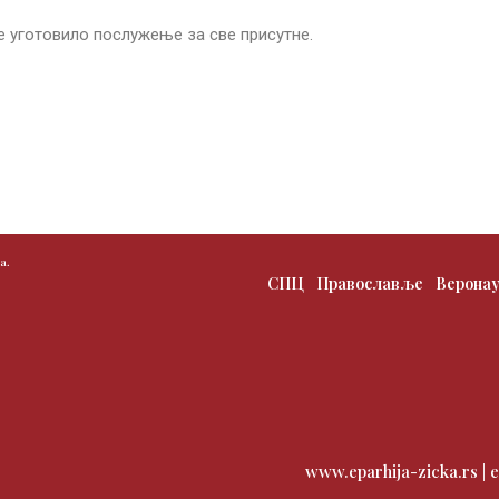
 уготовило послужење за све присутне.
а.
СПЦ
Православље
Верона
www.eparhija-zicka.rs |