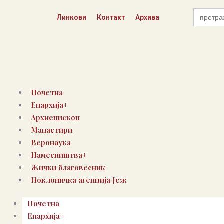
Skip
Search
to
Линкови
Контакт
Архива
for:
content
Почетна
Епархија+
Архиепископ
Манастири
Веронаука
Намесништва+
Жички благовесник
Поклоничка агенција Јеж
Почетна
Епархија+