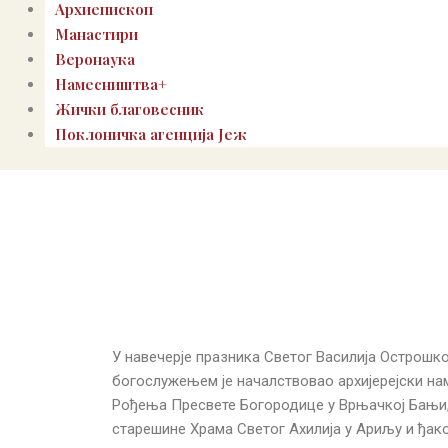
Архиепископ
Манастири
Веронаука
Намесништва+
Жички благовесник
Поклоничка агенција Јеж
У навечерје празника Светог Василија Острош
богослужењем је началствовао архијерејски на
Рођења Пресвете Богородице у Врњачкој Бањи, 
старешине Храма Светог Ахилија у Ариљу и ђак