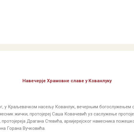
Навечерје Храмовне славе у Кованлуку
ког, у Краљевачком насељу Кованлук, вечерњим богослужењем о
месник жички, протојереј Саша Ковачевић уз саслужење протој
протојереја Драгана Стевића, архијерејског намесника пожешко
она Горана Вучковића.