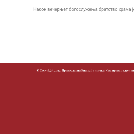
Након вечерњег богослужења братство храма је
© Copyright 2022. Православна Епархија жичка. Сва права задржан