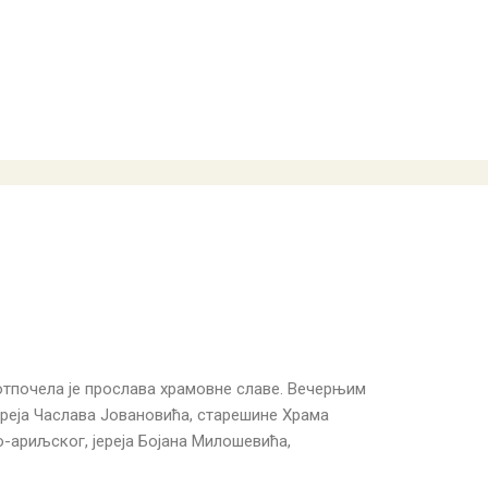
тпочела је прослава храмовне славе. Вечерњим
ереја Часлава Јовановића, старешине Храма
-ариљског, јереја Бојана Милошевића,