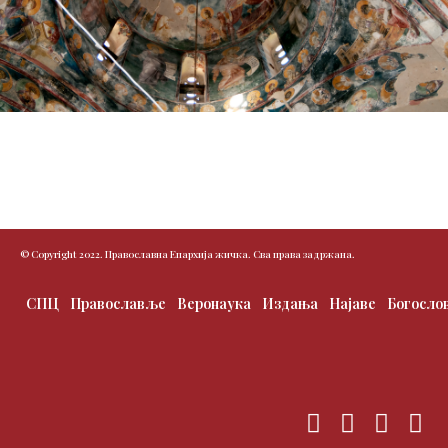
© Copyright 2022. Православна Епархија жичка. Сва права задржана.
СПЦ
Православље
Веронаука
Издања
Најаве
Богосло
F
T
I
Y
a
w
n
o