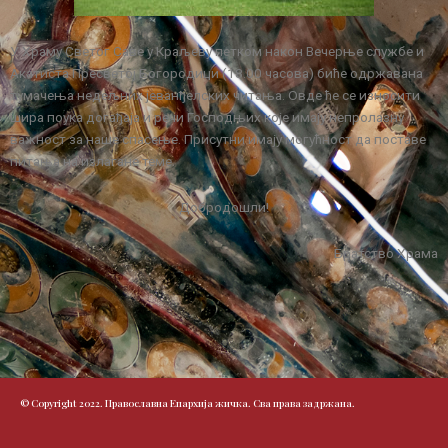
У Храму Светог Саве у Краљеву петком након Вечерње службе и
Акатиста Пресветој Богородици (18.00 часова) биће одржавана
тумачења недељних јеванђелских читања. Овде ће се износити
шира поука догађаја и речи Господњих које имају непролазну
важност за наше спасење. Присутни имају могућност да поставе
питања на излагане теме.
Добродошли!
Братство Храма
© Copyright 2022. Православна Епархија жичка. Сва права задржана.