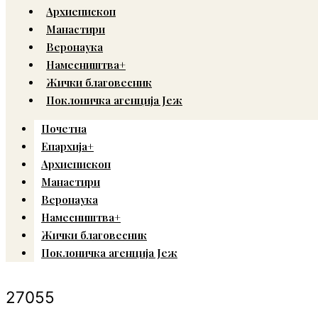
Архиепископ
Манастири
Веронаука
Намесништва+
Жички благовесник
Поклоничка агенција Јеж
Почетна
Епархија+
Архиепископ
Манастири
Веронаука
Намесништва+
Жички благовесник
Поклоничка агенција Јеж
27055