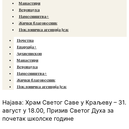
Манастири
Веронаука
Намесништва+
Жички благовесник
Поклоничка агенција Јеж
Почетна
Епархија+
Архиепископ
Манастири
Веронаука
Намесништва+
Жички благовесник
Поклоничка агенција Јеж
Најава: Храм Светог Саве у Краљеву – 31.
август у 18.00, Призив Светог Духа за
почетак школске године