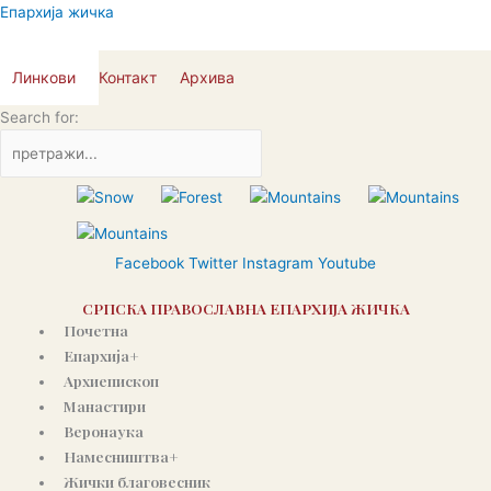
Skip
Епархија жичка
to
content
Линкови
Контакт
Архива
Search for:
Facebook
Twitter
Instagram
Youtube
СРПСКА ПРАВОСЛАВНА ЕПАРХИЈА ЖИЧКА
Почетна
Епархија+
Архиепископ
Манастири
Веронаука
Намесништва+
Жички благовесник