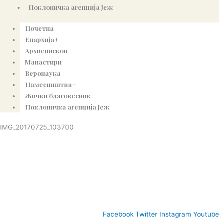
Поклоничка агенција Јеж
Почетна
Епархија+
Архиепископ
Манастири
Веронаука
Намесништва+
Жички благовесник
Поклоничка агенција Јеж
IMG_20170725_103700
© Copyright 2022. Православна Епархија жичка. Сва права задржана.
СПЦ
Православље
Веронаука
Издања
Најаве
Богословљ
Facebook
Twitter
Instagram
Youtube