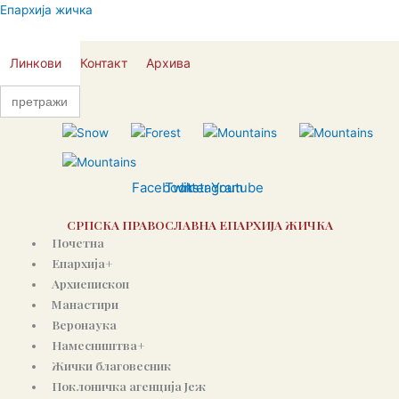
Skip
Епархија жичка
to
content
Линкови
Контакт
Архива
Search
for:
Facebook
Twitter
Instagram
Youtube
СРПСКА ПРАВОСЛАВНА ЕПАРХИЈА ЖИЧКА
Почетна
Епархија+
Архиепископ
Манастири
Веронаука
Намесништва+
Жички благовесник
Поклоничка агенција Јеж