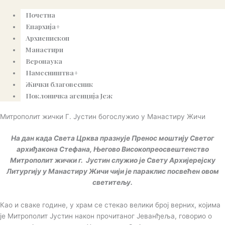
Почетна
Епархија+
Архиепископ
Манастири
Веронаука
Намесништва+
Жички благовесник
Поклоничка агенција Јеж
Митрополит жички Г. Јустин богослужио у Манастиру Жичи
На дан када Света Црква празнује Пренос моштију Светог
архиђакона Стефана, Његово Високопреосвештенство
Митрополит жички г. Јустин служио је Свету Архијерејску
Литургију у Манастиру Жичи чији је параклис посвећен овом
светитељу.
Као и сваке године, у храм се стекао велики број верних, којима
је Митрополит Јустин након прочитаног Јеванђеља, говорио о