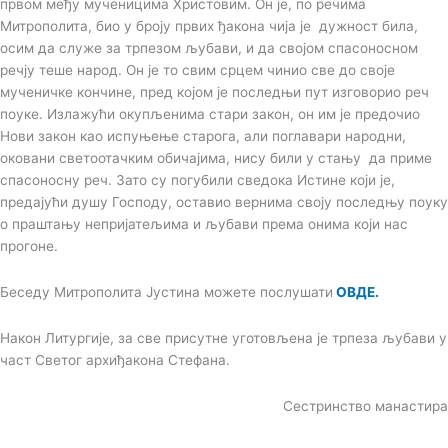
првом међу мученицима Христовим. Он је, по речима
Митрополита, био у броју првих ђакона чија је дужност била,
осим да служе за трпезом љубави, и да својом спасоносном
речју теше народ. Он је то свим срцем чинио све до своје
мученичке кончине, пред којом је последњи пут изговорио реч
поуке. Излажући окупљенима стари закон, он им је предочио
Нови закон као испуњење старога, али поглавари народни,
оковани светоотачким обичајима, нису били у стању да приме
спасоносну реч. Зато су погубили сведока Истине који је,
предајући душу Господу, оставио вернима своју последњу поуку
о праштању непријатељима и љубави према онима који нас
прогоне.
Беседу Митрополита Јустина можете послушати
ОВДЕ.
Након Литургије, за све присутне уготовљена је трпеза љубави у
част Светог архиђакона Стефана.
Сестринство манастира