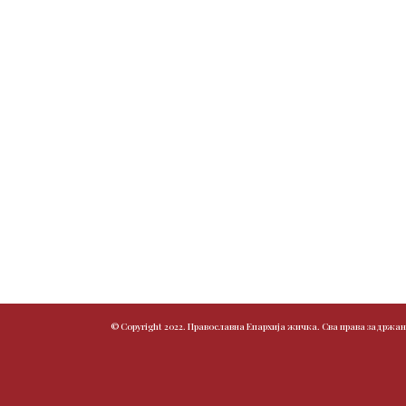
© Copyright 2022. Православна Епархија жичка. Сва права задржан