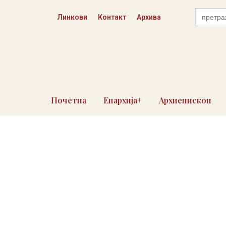
Skip
Search
to
Линкови
Контакт
Архива
for:
content
Почетна
Епархија+
Архиепископ