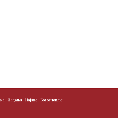
ука
Издања
Најаве
Богословље