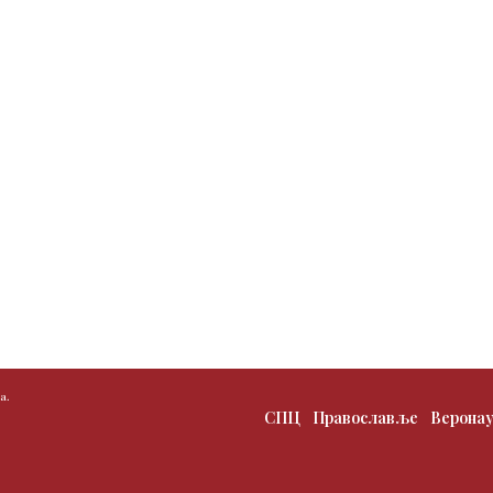
а.
СПЦ
Православље
Верона