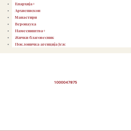
Епархија+
Архиепископ
Манастири
Веронаука
Намесништва+
Жички благовесник
Поклоничка агенција Јеж
1000047875