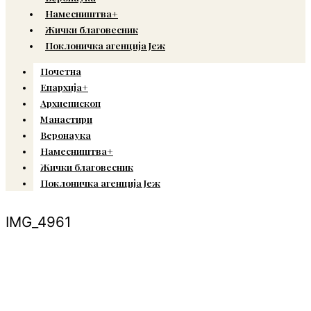
Намесништва+
Жички благовесник
Поклоничка агенција Јеж
Почетна
Епархија+
Архиепископ
Манастири
Веронаука
Намесништва+
Жички благовесник
Поклоничка агенција Јеж
IMG_4961
© Copyright 2022. Православна Епархија жичка. Сва права задржана.