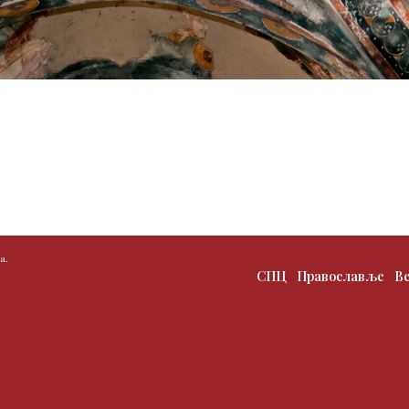
а.
СПЦ
Православље
В