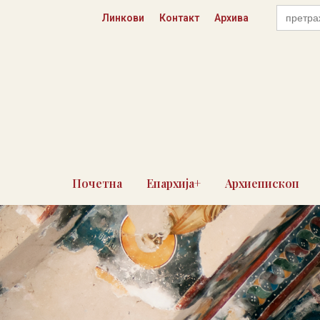
Skip
Search
Линкови
Контакт
Архива
for:
to
content
Почетна
Епархија+
Архиепископ