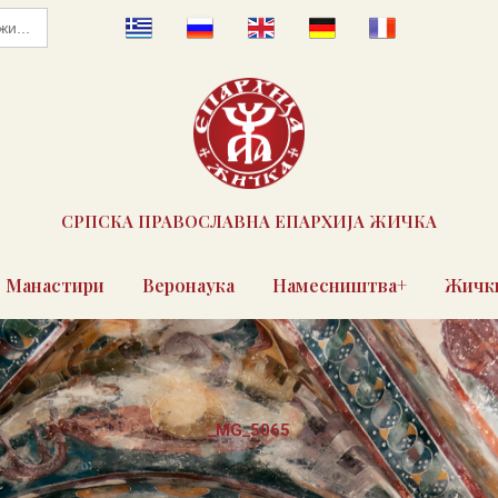
СРПСКА ПРАВОСЛАВНА ЕПАРХИЈА ЖИЧКА
Манастири
Веронаука
Намесништва+
Жички
_MG_5065