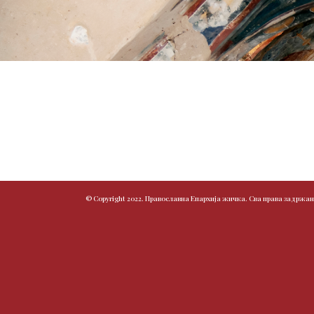
© Copyright 2022. Православна Епархија жичка. Сва права задржан