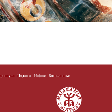
еронаука
Издања
Најаве
Богословље