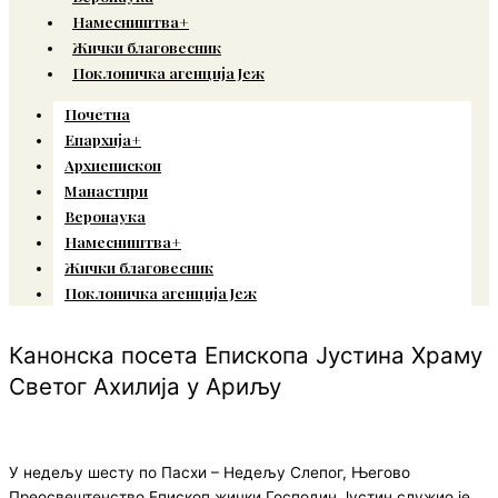
Намесништва+
Жички благовесник
Поклоничка агенција Јеж
Почетна
Епархија+
Архиепископ
Манастири
Веронаука
Намесништва+
Жички благовесник
Поклоничка агенција Јеж
Канонска посета Епископа Јустина Храму
Светог Ахилија у Ариљу
У недељу шесту по Пасхи – Недељу Слепог, Његово
Преосвештенство Епископ жички Господин Јустин служио је