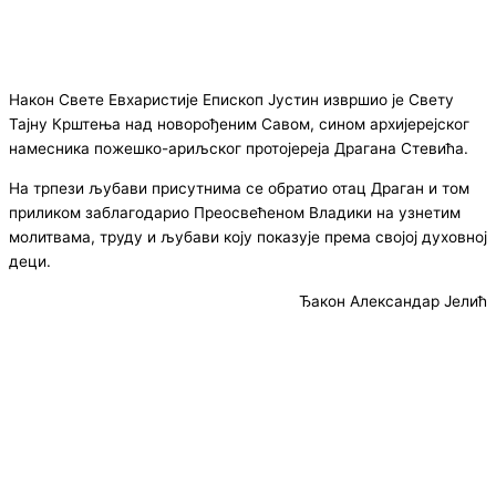
Након Свете Евхаристије Епископ Јустин извршио је Свету
Тајну Крштења над новорођеним Савом, сином архијерејског
намесника пожешко-ариљског протојереја Драгана Стевића.
На трпези љубави присутнима се обратио отац Драган и том
приликом заблагодарио Преосвећеном Владики на узнетим
молитвама, труду и љубави коју показује према својој духовној
деци.
Ђакон Александар Јелић