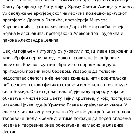
Свету Архијерејску Литургију у Храму Светог Ахилија у Ариљу,
уз саслужење архијерејског намесника пожешко-ариљског
протојереја Драгана Стевића, протојереја Мирчете
Крупниковића, протонамесника Дарка Несторовића, јереја
Бојана Милошевића, протођакона Александра Грујовића и
ђакона Александра Јелића.
Својим појањем Литургију су украсили појац Иван Трајковић и
многобројни верни народ. Након прочитане јеванђелске
перикопе Епископ Јустин обратио се верном народу са
пригодном празничном беседом. Указао је да телесни
недостатак слепога није његова кривица, нити родитељска,
већ се кроз његово физичко стање и исцељење пројављује
сила Божија. Свако од нас наслеђује палу природу која се
обнавља и чисти кроз Свету Тајну Крштења, у којој постајемо
чланови Цркве, где је Христос Глава и крајеугаони камен. У
спаситељском чину исцељења Христос употребљава делове
творевине (воду и земљу) и тиме показује да поред спасења
човека и творевина бива обновљена, нагласио је Владика
Јустин.