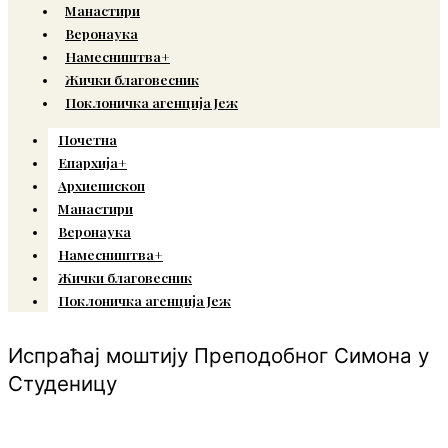
Манастири
Веронаука
Намесништва+
Жички благовесник
Поклоничка агенција Јеж
Почетна
Епархија+
Архиепископ
Манастири
Веронаука
Намесништва+
Жички благовесник
Поклоничка агенција Јеж
Испраћај моштију Преподобног Симона у
Студеницу