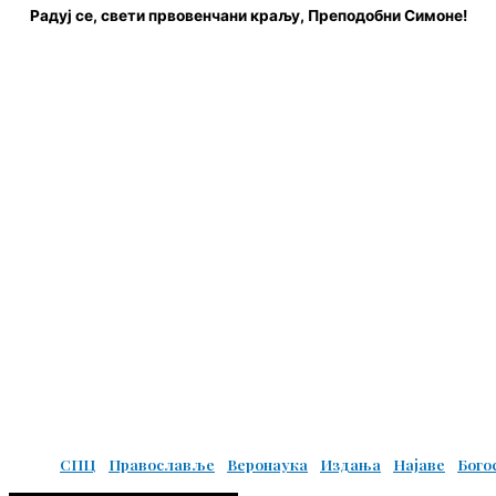
Радуј се, свети првовенчани краљу, Преподобни Симоне!
© Copyright 2022. Православна Епархија жичка. Сва права задржана.
СПЦ
Православље
Веронаука
Издања
Најаве
Бого