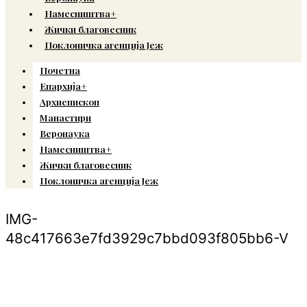
Намесништва+
Жички благовесник
Поклоничка агенција Јеж
Почетна
Епархија+
Архиепископ
Манастири
Веронаука
Намесништва+
Жички благовесник
Поклоничка агенција Јеж
IMG-
48c417663e7fd3929c7bbd093f805bb6-V