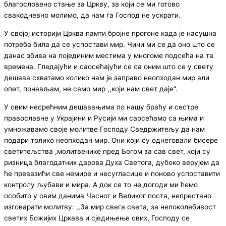
благословено стање за Цркву, за који се ми готово
свакодневно молимо, да нам га Господ не ускрати.
У својој историји Црква памти бројне прогоне када је насушна
потреба била да се успостави мир. Чини ми се да оно што се
данас збива на појединим местима у многоме подсећа на та
времена. Гледајући и саосећајући се са оним што се у свету
дешава схватамо колико нам је заправо неопходан мир али
опет, понављам, не само мир ,,који нам свет даје“.
У овим несрећним дешавањима по нашу браћу и сестре
православне у Украјини и Русији ми саосећамо са њима и
умножавамо своје молитве Господу Сведржитељу да нам
подари толико неопходан мир. Они који су однеговали бисере
светитељства ,молитвенике пред Богом за сав свет, који су
ризница благодатних дарова Духа Светога, дубоко верујем да
ће превазићи све немире и несугласице и поново успоставити
контролу љубави и мира. А док се то не догоди ми ћемо
особито у овим данима Часног и Великог поста, непрестано
изговарати молитву: ,,За мир свега света, за непоколебивост
светих Божијих Цркава и сједињење свих, Господу се