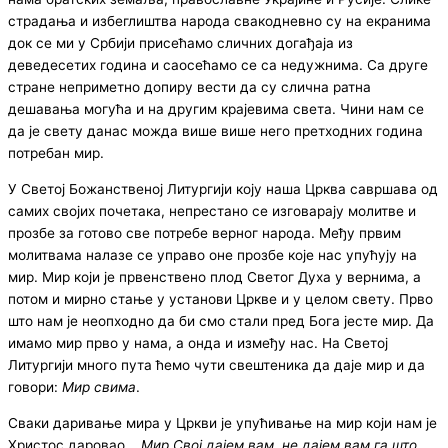
страдања и избеглиштва народа свакодневно су на екранима
док се ми у Србији присећамо сличних догађаја из
деведесетих година и саосећамо се са недужнима. Са друге
стране неприметно допиру вести да су слична ратна
дешавања могућа и на другим крајевима света. Чини нам се
да је свету данас можда више више него претходних година
потребан мир.
У Светој Божанственој Литургији коју наша Црква савршава од
самих својих почетака, непрестано се изговарају молитве и
прозбе за готово све потребе верног народа. Међу првим
молитвама налазе се управо оне прозбе које нас упућују на
мир. Мир који је првенствено плод Светог Духа у вернима, а
потом и мирно стање у установи Цркве и у целом свету. Прво
што нам је неопходно да би смо стали пред Бога јесте мир. Да
имамо мир прво у нама, а онда и између нас. На Светој
Литургији много пута ћемо чути свештеника да даје мир и да
говори:
Мир свима
.
Сваки даривање мира у Цркви је упућивање на мир који нам је
Христос даровао. ,,
Мир Свој дајем вам, не дајем вам га што