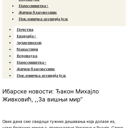
Намесништва+
Жички благовесник
Поклоничка агенција Јеж
Почетна
Епархија+
Архиепископ
Манастири
Веронаука
Намесништва+
Жички благовесник
Поклоничка агенција Јеж
Ибарске новости: Ђакон Михајло
Живковић, ,,За вишњи мир“
Ових дана смо сведоци тужних дешавања која долазе из,
нама братских земаља, православне Украјине и Русије. Слике