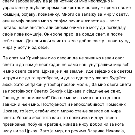
свету заборављају да је за истински мир неопходно и
узрастање у љубави према конкретном човеку – према своме
комшији, рођаку, познанику. Многи се залажу за мир у свету,
али немају овакав мир у својим личним животима – воле
читаво човечанство, али својим очима не могу да погледају
своје прве комшије. Они хоће прво да среде свет, а после
себе саме. Док они који заиста желе добро свету , почињу од
мира у Богу и од себе.
Па опет ми Хришћани смо свесни да не живимо изван овог
света и да нам је неопходан не само наш унутрашњи мир већ
и мир свега света. Црква је и на земљи, иде заједно са светом
и труди се да га преобрази, и да га одведе у живот
Будућег
века.
Зато се ђакон у трећој прозби моли: ,,За мир свега света,
за постојаност Светих Божијих Цркава и сједињење свих,
Господу се помолимо!“ Она се моли за мир света од кога
зависи и њен мир. Постојаност и непоколебивост Помесних
Цркава, то јест, стабилност, мирно стање зависе од мира
света. Управо због тога као што политичка и друштвена
превирања, побуне и ратови, никада нису добри ни за кога
нису ни за Цркву. Зато је мир, по речима Владике Николаја,