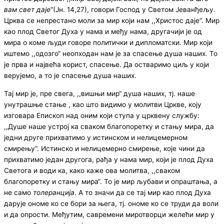
вам свет даје
“(Јн. 14,27), говори Господ у Светом Јеванђељу.
Црква се непрестано моли за мир који нам ,,Христос даје“. Мир
као плод Светог Духа у нама и међу нама, другачији је од
мира о коме људи говоре политички и дипломатски. Мир који
иштемо ,,одозго“ неопходан нам је за спасење душа наших. То
је прва и највећа корист, спасење. Да остваримо циљ у који
верујемо, а то је спасење душа наших.
Тај мир је, пре свега, ,,вишњи мир“ душа наших, тј. наше
унутрашње стање , као што видимо у молитви Цркве, коју
изговара Епископ над оним који ступа у црквену службу:
,,Душе наше устрој ка сваком благопоретку и стању мира, да
једни друге прихватимо у истинском и нелицемерном
смирењу“. Истинско и нелицемерно смирење, које чини да
прихватимо један другога, рађа у нама мир, који је плод Духа
Светога и води ка, како каже ова молитва, ,,сваком
благопоретку и стању мира“. То је мир љубави и опраштања, а
не само
толеранција
. А то значи да се тај мир као плод Духа
дарује ономе ко се бори за њега, тј. ономе ко се труди да воли
и да опрости. Међутим, савремени миротворци желећи мир у