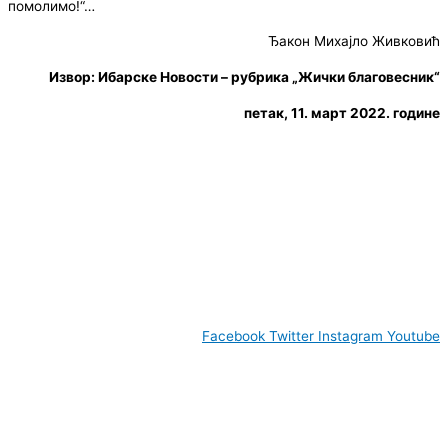
помолимо!“…
Ђакон Михајло Живковић
Извор: Ибарске Новости – рубрика „Жички благовесник“
петак, 11. март 2022. године
© Copyright 2022. Православна Епархија жичка. Сва права задржана.
СПЦ
Православље
Веронаука
Издања
Најаве
Богослов
Facebook
Twitter
Instagram
Youtube
www.eparhija-zicka.rs | епархија-жичка.срб |
eparhijazicka@gmail.com
Contact