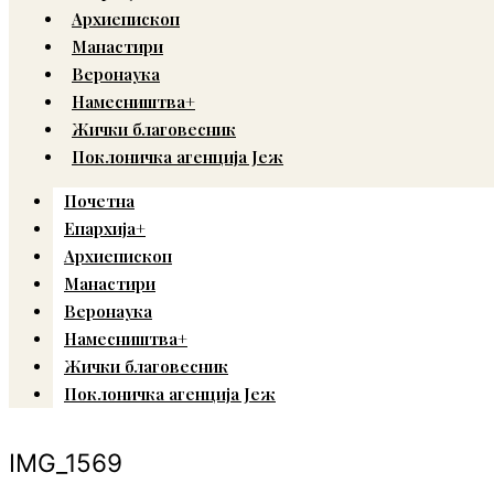
Архиепископ
Манастири
Веронаука
Намесништва+
Жички благовесник
Поклоничка агенција Јеж
Почетна
Епархија+
Архиепископ
Манастири
Веронаука
Намесништва+
Жички благовесник
Поклоничка агенција Јеж
IMG_1569