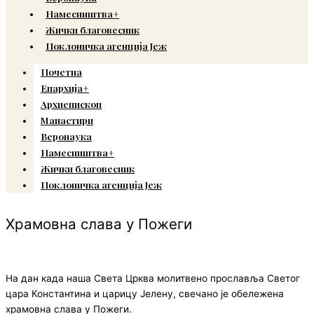
Намесништва+
Жички благовесник
Поклоничка агенција Јеж
Почетна
Епархија+
Архиепископ
Манастири
Веронаука
Намесништва+
Жички благовесник
Поклоничка агенција Јеж
Храмовна слава у Пожеги
На дан када наша Света Црква молитвено прославља Светог
цара Константина и царицу Јелену, свечано је обележена
храмовна слава у Пожеги.