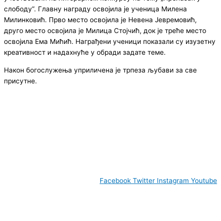
слободу”. Главну награду освојила је ученица Милена
Милинковић. Прво место освојила је Невена Јевремовић,
друго место освојила је Милица Стојчић, док је треће место
освојила Ема Мићић. Награђени ученици показали су изузетну
креативност и надахнуће у обради задате теме.
Након богослужења уприличена је трпеза љубави за све
присутне.
© Copyright 2022. Православна Епархија жичка. Сва права задржана.
СПЦ
Православље
Веронаука
Издања
Најаве
Богослов
Facebook
Twitter
Instagram
Youtube
www.eparhija-zicka.rs | епархија-жичка.срб |
eparhijazicka@gmail.com