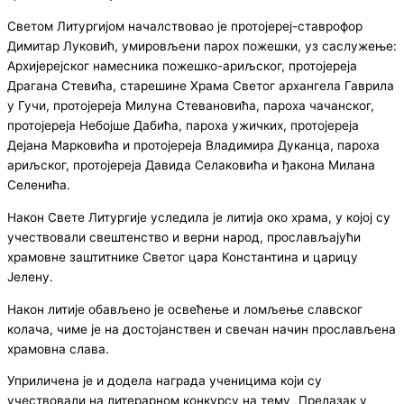
Светом Литургијом началствовао је протојереј-ставрофор
Димитар Луковић, умировљени парох пожешки, уз саслужење:
Архијерејског намесника пожешко-ариљског, протојереја
Драгана Стевића, старешине Храма Светог архангела Гаврила
у Гучи, протојереја Милуна Стевановића, пароха чачанског,
протојереја Небојше Дабића, пароха ужичких, протојереја
Дејана Марковића и протојереја Владимира Дуканца, пароха
ариљског, протојереја Давида Селаковића и ђакона Милана
Селенића.
Након Свете Литургије уследила је литија око храма, у којој су
учествовали свештенство и верни народ, прослављајући
храмовне заштитнике Светог цара Константина и царицу
Јелену.
Након литије обављено је освећење и ломљење славског
колача, чиме је на достојанствен и свечан начин прослављена
храмовна слава.
Уприличена је и додела награда ученицима који су
учествовали на литерарном конкурсу на тему „Прелазак у