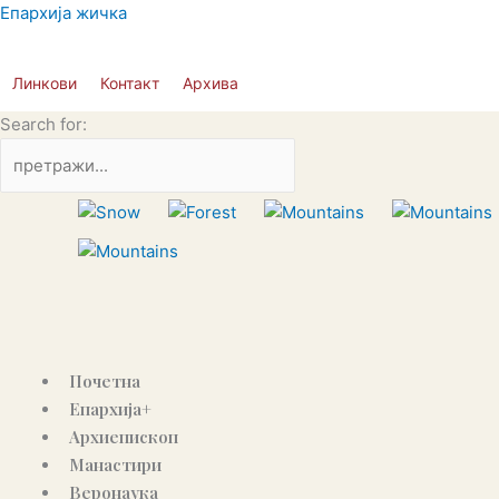
Skip
Епархија жичка
to
content
Линкови
Контакт
Архива
Search for:
Почетна
Епархија+
Архиепископ
Манастири
Веронаука