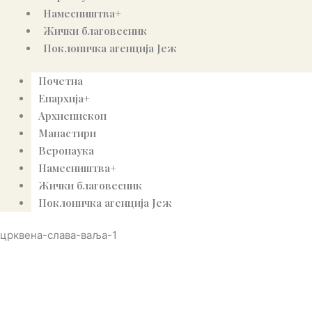
Намесништва+
Жички благовесник
Поклоничка агенција Јеж
Почетна
Епархија+
Архиепископ
Манастири
Веронаука
Намесништва+
Жички благовесник
Поклоничка агенција Јеж
црквена-слава-ваља-1
© Copyright 2022. Православна Епархија жичка. Сва права задржана.