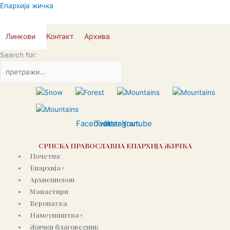
Skip
Епархија жичка
to
content
Линкови
Контакт
Архива
Search for:
Facebook
Twitter
Instagram
Youtube
СРПСКА ПРАВОСЛАВНА ЕПАРХИЈА ЖИЧКА
Почетна
Епархија+
Архиепископ
Манастири
Веронаука
Намесништва+
Жички благовесник