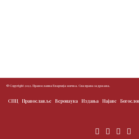
© Copyright 2022. Православна Епархија жичка. Сва права задржана.
СПЦ
Православље
Веронаука
Издања
Најаве
Богосло
F
T
I
Y
a
w
n
o