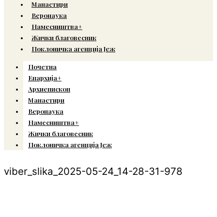
Манастири
Веронаука
Намесништва+
Жички благовесник
Поклоничка агенција Јеж
Почетна
Епархија+
Архиепископ
Манастири
Веронаука
Намесништва+
Жички благовесник
Поклоничка агенција Јеж
viber_slika_2025-05-24_14-28-31-978