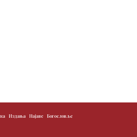
ука
Издања
Најаве
Богословље