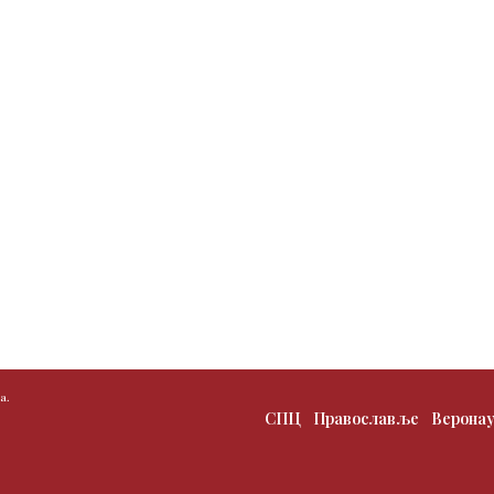
а.
СПЦ
Православље
Верона