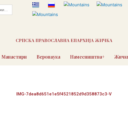
СРПСКА ПРАВОСЛАВНА ЕПАРХИЈА ЖИЧКА
Манастири
Веронаука
Намесништва+
Жички
IMG-7dea8d651e1e5f4521852d9d358873c3-V