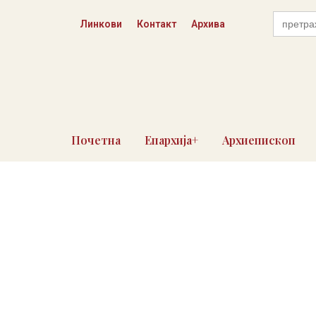
Skip
Search
to
Линкови
Контакт
Архива
for:
content
Почетна
Епархија+
Архиепископ