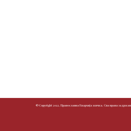
© Copyright 2022. Православна Епархија жичка. Сва права задржан