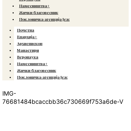
Намесништва+
Жички благовесник
Поклоничка агенција Јеж
Почетна
Епархија+
Архиепископ
Манастири
Веронаука
Намесништва+
Жички благовесник
Поклоничка агенција Јеж
IMG-
76681484bcaccbb36c730669f753a6de-V