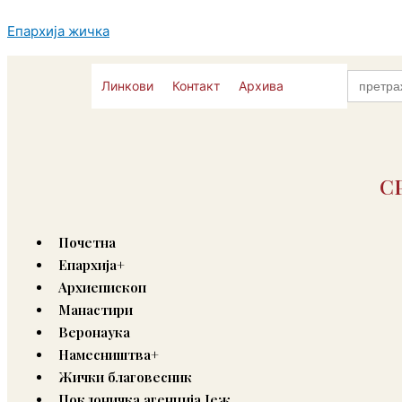
Skip
to
Епархија жичка
content
Search
Линкови
Контакт
Архива
for:
С
Почетна
Епархија+
Архиепископ
Манастири
Веронаука
Намесништва+
Жички благовесник
Поклоничка агенција Јеж