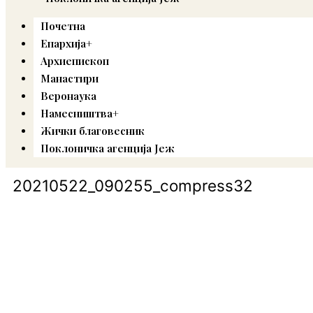
Почетна
Епархија+
Архиепископ
Манастири
Веронаука
Намесништва+
Жички благовесник
Поклоничка агенција Јеж
20210522_090255_compress32
© Copyright 2022. Православна Епархија жичка. Сва права задржан