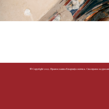
© Copyright 2022. Православна Епархија жичка. Сва права задржан