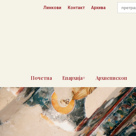
Skip
Search
Линкови
Контакт
Архива
for:
to
content
Почетна
Епархија+
Архиепископ