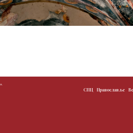
а.
СПЦ
Православље
В