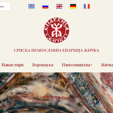
СРПСКА ПРАВОСЛАВНА ЕПАРХИЈА ЖИЧКА
Манастири
Веронаука
Намесништва+
Жички
Z75_4700-Copy