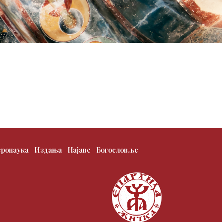
еронаука
Издања
Најаве
Богословље