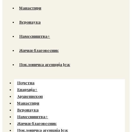
Манастири
Веронаука
Намесништва+
Жички благовесник
Поклоничка агенција Јеж
Почетна
Епархија+
Архиепископ
Манастири
Веронаука
Намесништва+
Жички благовесник
Поклоничка агенција Јеж